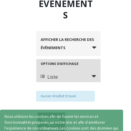
ÉVÈNEMENT
S
R
e
AFFICHER LA RECHERCHE DES
c
ÉVÈNEMENTS
h
e
N
OPTIONS D’AFFICHAGE
r
A
c
Liste
V
h
I
e
Aucun résultat trouvé.
e
G
t
A
Nous utilisons les cookies afin de fournir les services et
n
T
«
ÉVÈNEME
fonctionnalités proposés sur notre site et afin d’améliorer
NTS
a
I
l’expérience de nos utilisateurs. Les cookies sont des données qui
PRÉCÉDE