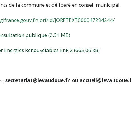
tants de la commune et délibéré en conseil municipal.
egifrance.gouv.fr/jorf/id/JORFTEXT000047294244/
onsultation publique
er Energies Renouvelables EnR 2
s :
secretariat@levaudoue.fr ou accueil@levaudoue.