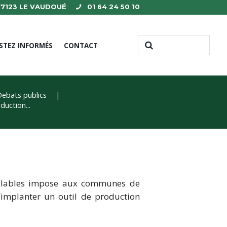
 77123 LE VAUDOUÉ
01 64 24 50 10
STEZ INFORMÉS
CONTACT
Debats publics
duction...
uvelables impose aux communes de
’implanter un outil de production