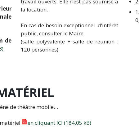
travail ouverts. Elle n’est pas soumise à
2
ieur
la location.
1
unale
0
En cas de besoin exceptionnel d’intérêt
public, consulter le Maire.
on de
(salle polyvalente + salle de réunion :
.
120 personnes)
MATÉRIEL
scène de théâtre mobile…
 matériel
en cliquant ICI