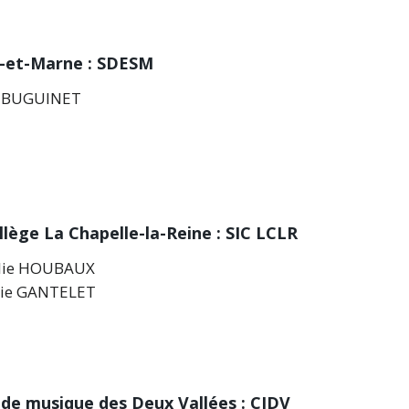
ne-et-Marne : SDESM
er BUGUINET
lège La Chapelle-la-Reine : SIC LCLR
halie HOUBAUX
alie GANTELET
de musique des Deux Vallées : CIDV