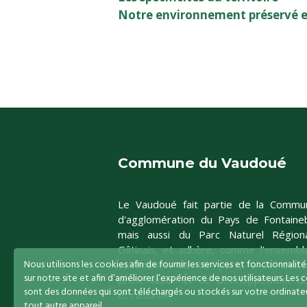
Notre environnement préservé et
Commune du Vaudoué
Le Vaudoué fait partie de la Commu
d'agglomération du Pays de Fontaineb
mais aussi du Parc Naturel Région
Gâtinais, et adhère, comme l'ensembl
Nous utilisons les cookies afin de fournir les services et fonctionnalit
communes de ce parc, à la char
sur notre site et afin d’améliorer l’expérience de nos utilisateurs. Les 
préservation et de développement du
sont des données qui sont téléchargés ou stockés sur votre ordinateu
et raisonné.
tout autre appareil.