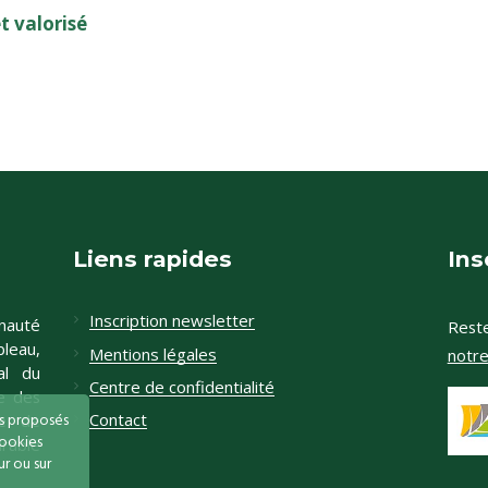
 valorisé
Liens rapides
Ins
Inscription newsletter
nauté
Reste
leau,
Mentions légales
notr
al du
Centre de confidentialité
e des
és proposés
Contact
te de
cookies
rable
r ou sur