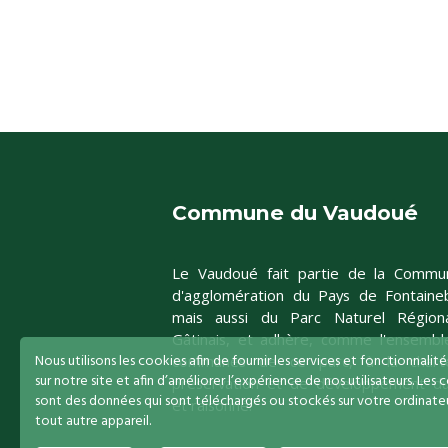
Commune du Vaudoué
Le Vaudoué fait partie de la Commu
d'agglomération du Pays de Fontaineb
mais aussi du Parc Naturel Région
Gâtinais, et adhère, comme l'ensembl
Nous utilisons les cookies afin de fournir les services et fonctionnalit
communes de ce parc, à la char
sur notre site et afin d’améliorer l’expérience de nos utilisateurs. Les 
préservation et de développement du
sont des données qui sont téléchargés ou stockés sur votre ordinateu
et raisonné.
tout autre appareil.