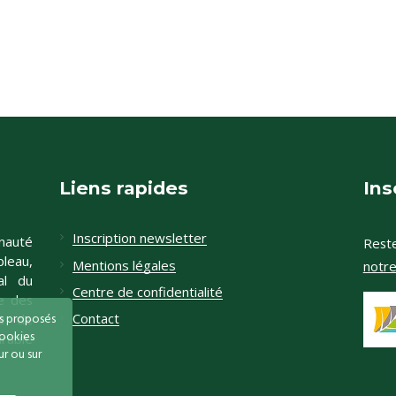
Liens rapides
Ins
Inscription newsletter
nauté
Reste
leau,
Mentions légales
notr
al du
Centre de confidentialité
e des
és proposés
Contact
te de
cookies
rable
r ou sur