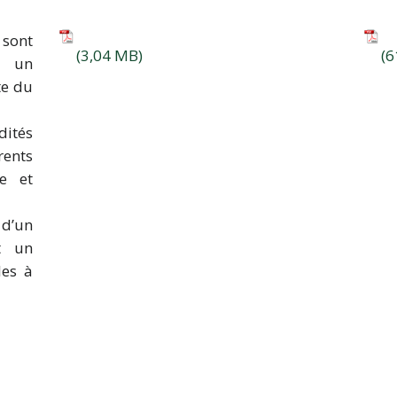
sont
r un
te du
dités
rents
ie et
 d’un
nt un
les à