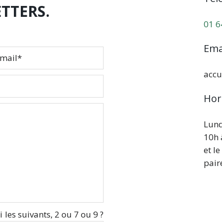
TTERS.
01 6
Ema
accu
Hor
Lund
10h 
et l
pair
 les suivants, 2 ou 7 ou 9 ?