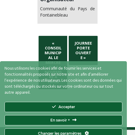
Communauté du Pays de
Fontainebleau
«
JOURNEE
CONSEIL
PORTE
MUNICIP
OUVERT
AL LE
E
»
MERCRE
DI 16
Nous utilisons les cookies afin de fournir les services et
NOVEMB
fonctionnalités proposés sur notre site et afin d’améliorer
RE À
l’expérience de nos utilisateurs. Les cookies sont des données qui
18H30
sont téléchargés ou stockés sur votre ordinateur ou sur tout
autre appareil.
Accepter
En savoir +
Le Vaudoué
© 2026. Tous droits réservés.
Changer les paramètres