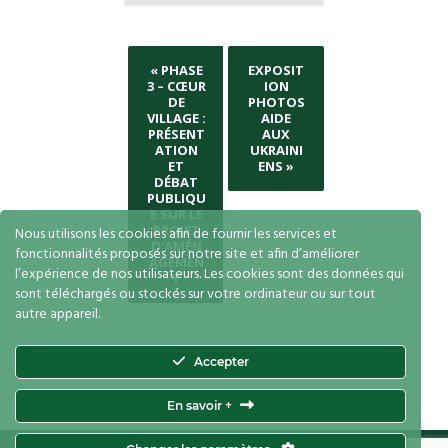
«
PHASE
EXPOSIT
3 – CŒUR
ION
DE
PHOTOS
VILLAGE :
AIDE
PRÉSENT
AUX
ATION
UKRAINI
ET
ENS
»
DÉBAT
PUBLIQU
E SUR LE
PROJET
Nous utilisons les cookies afin de fournir les services et
D’AMÉN
fonctionnalités proposés sur notre site et afin d’améliorer
AGEMEN
l’expérience de nos utilisateurs. Les cookies sont des données qui
T
sont téléchargés ou stockés sur votre ordinateur ou sur tout
autre appareil.
Accepter
En savoir +