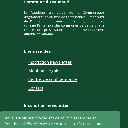
Commune du Vaudoué
Le Vaudoué fait partie de la Communauté
d'agglomération du Pays de Fontainebleau, mais aussi
du Parc Naturel Régional du Gâtinais, et adhère,
comme l'ensemble des communes de ce parc, à la
charte de préservation et de développement
durable et raisonné.
Liens rapides
Inscription newsletter
Mentions légales
Centre de confidentialité
Contact
Inscription newsletter
Restez informés en vous inscrivant sur
Nous utilisons les cookies afin de fournir les services et
notre page dédiée
fonctionnalités proposés sur notre site et afin d’améliorer