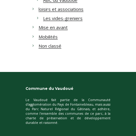
loisirs et associations
Les vides-greniers
Mise en avant
Mobilités
Non classé
Commune du Vaudoué
Le Vaudoué fait partie de la Communauté
d'agglomération du Pays de Fontainebleau, mais aussi
du Parc Naturel Régional du Gâtinais, et adhère,
comme l'ensemble des communes de ce parc, à la
charte de préservation et de développement
durable et raisonné.