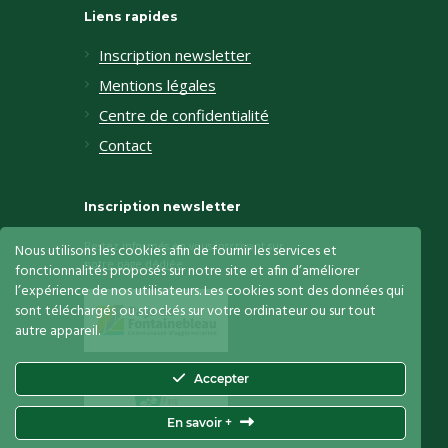
Liens rapides
Inscription newsletter
Mentions légales
Centre de confidentialité
Contact
Inscription newsletter
Restez informés en vous inscrivant sur
Nous utilisons les cookies afin de fournir les services et
notre page dédiée
fonctionnalités proposés sur notre site et afin d’améliorer
l’expérience de nos utilisateurs. Les cookies sont des données qui
sont téléchargés ou stockés sur votre ordinateur ou sur tout
autre appareil.
Accepter
En savoir +