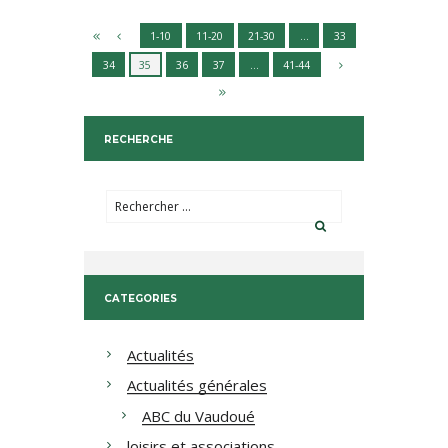
1-10
11-20
21-30
…
33
34
35
36
37
…
41-44
RECHERCHE
CATEGORIES
Actualités
Actualités générales
ABC du Vaudoué
loisirs et associations