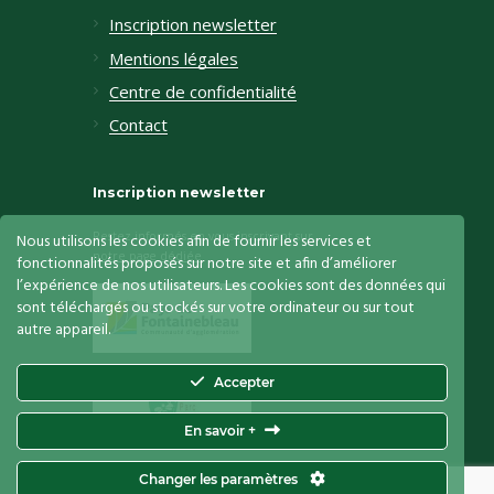
Inscription newsletter
Mentions légales
Centre de confidentialité
Contact
Inscription newsletter
Restez informés en vous inscrivant sur
Nous utilisons les cookies afin de fournir les services et
notre page dédiée
fonctionnalités proposés sur notre site et afin d’améliorer
l’expérience de nos utilisateurs. Les cookies sont des données qui
sont téléchargés ou stockés sur votre ordinateur ou sur tout
autre appareil.
Accepter
En savoir +
Le Vaudoué
© 2026. Tous droits réservés.
Changer les paramètres