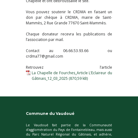
Chapelle et ont débroussaillé le site.
Vous pouvez soutenir le CRDMA en faisant un
don par chèque à CRDMA, mairie de Saint-
Mammès, 2 Rue Grande 77670 Saint-Mammès.
Chaque donateur recevra les publications de
l’association par mail.
Contact au 06.66.53.93.66 ou
crdma77@gmail.com
Retrouvez l’article
La Chapelle de Fourches_Article L’Eclaireur du
Gâtinais_12_03_2025
Commune du Vaudoué
Le Vaudoué fait partie de la Communauté
d'agglomération du Pays de Fontainebleau, mais aussi
du Parc Naturel Régional du Gâtinais, et adhère,