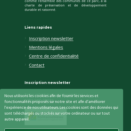
comme l'ensemble des communes de ce parc, à la
charte de préservation et de développement
durable et raisonné.
Liens rapides
Inscription newsletter
Mentions légales
Centre de confidentialité
Contact
Inscription newsletter
Restez informés en vous inscrivant sur
Nous utilisons les cookies afin de fournir les services et
notre page dédiée
fonctionnalités proposés sur notre site et afin d’améliorer
l’expérience de nos utilisateurs. Les cookies sont des données qui
sont téléchargés ou stockés sur votre ordinateur ou sur tout
autre appareil.