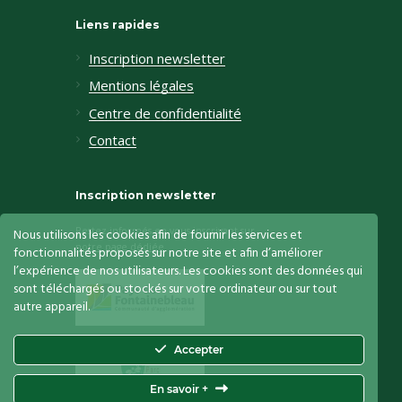
Liens rapides
Inscription newsletter
Mentions légales
Centre de confidentialité
Contact
Inscription newsletter
Restez informés en vous inscrivant sur
Nous utilisons les cookies afin de fournir les services et
notre page dédiée
fonctionnalités proposés sur notre site et afin d’améliorer
l’expérience de nos utilisateurs. Les cookies sont des données qui
sont téléchargés ou stockés sur votre ordinateur ou sur tout
autre appareil.
Accepter
En savoir +