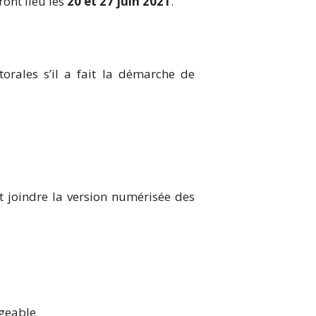
ont lieu les
20 et 27 juin 2021
.
torales s’il a fait la démarche de
et joindre la version numérisée des
rgeable