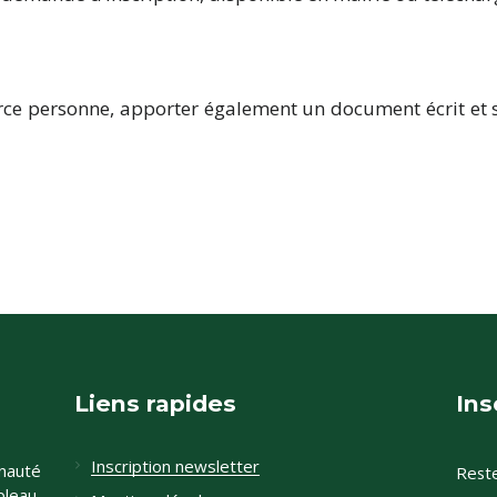
erce personne, apporter également un document écrit et s
Liens rapides
Ins
Inscription newsletter
nauté
Reste
leau,