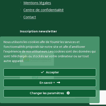
Mentions légales
Centre de confidentialité
Contact
Inscription newsletter
Restez informés en vous inscrivant sur
Nous utilisons les cookies afin de fournir les services et
notre page dédiée
fonctionnalités proposés sur notre site et afin d’améliorer
l’expérience de nos utilisateurs. Les cookies sont des données qui
sont téléchargés ou stockés sur votre ordinateur ou sur tout
autre appareil.
Accepter
En savoir +
Le Vaudoué
© 2026. Tous droits réservés.
Changer les paramètres
Mentions légales
|
Plan du site
|
Accessibilité