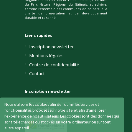
du Parc Naturel Régional du Gâtinais, et adhère,
comme l'ensemble des communes de ce parc, à la
charte de préservation et de développement
durable et raisonné.
Liens rapides
Inscription newsletter
Mentions légales
Centre de confidentialité
Contact
Inscription newsletter
Restez informés en vous inscrivant sur
Nous utilisons les cookies afin de fournir les services et
notre page dédiée
fonctionnalités proposés sur notre site et afin d’améliorer
l’expérience de nos utilisateurs. Les cookies sont des données qui
sont téléchargés ou stockés sur votre ordinateur ou sur tout
autre appareil.