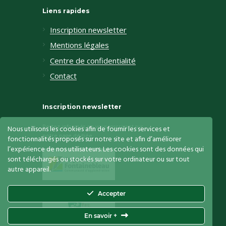
Liens rapides
Inscription newsletter
Mentions légales
Centre de confidentialité
Contact
Inscription newsletter
Restez informés en vous inscrivant sur
Nous utilisons les cookies afin de fournir les services et
notre page dédiée
fonctionnalités proposés sur notre site et afin d’améliorer
l’expérience de nos utilisateurs. Les cookies sont des données qui
sont téléchargés ou stockés sur votre ordinateur ou sur tout
autre appareil.
Accepter
En savoir +