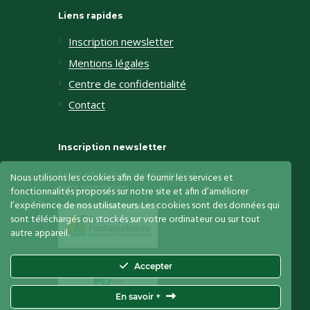
Liens rapides
Inscription newsletter
Mentions légales
Centre de confidentialité
Contact
Inscription newsletter
Restez informés en vous inscrivant sur
Nous utilisons les cookies afin de fournir les services et
notre page dédiée
fonctionnalités proposés sur notre site et afin d’améliorer
l’expérience de nos utilisateurs. Les cookies sont des données qui
sont téléchargés ou stockés sur votre ordinateur ou sur tout
autre appareil.
Accepter
En savoir +