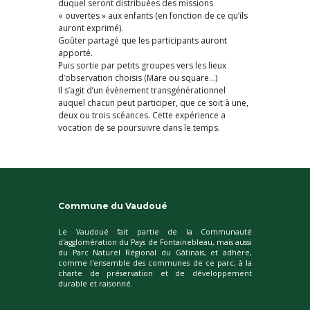
duquel seront distribuées des missions
« ouvertes » aux enfants (en fonction de ce qu’ils
auront exprimé).
Goûter partagé que les participants auront
apporté.
Puis sortie par petits groupes vers les lieux
d’observation choisis (Mare ou square…)
Il s’agit d’un évènement transgénérationnel
auquel chacun peut participer, que ce soit à une,
deux ou trois scéances. Cette expérience a
vocation de se poursuivre dans le temps.
Commune du Vaudoué
Le Vaudoué fait partie de la Communauté
d'agglomération du Pays de Fontainebleau, mais aussi
du Parc Naturel Régional du Gâtinais, et adhère,
comme l'ensemble des communes de ce parc, à la
charte de préservation et de développement
durable et raisonné.