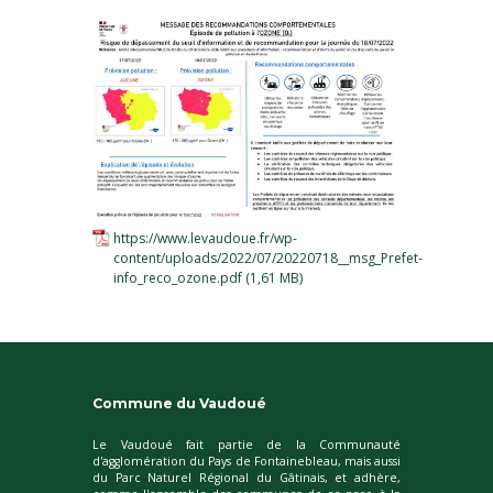
https://www.levaudoue.fr/wp-
content/uploads/2022/07/20220718__msg_Prefet-
info_reco_ozone.pdf
Commune du Vaudoué
Le Vaudoué fait partie de la Communauté
d'agglomération du Pays de Fontainebleau, mais aussi
du Parc Naturel Régional du Gâtinais, et adhère,