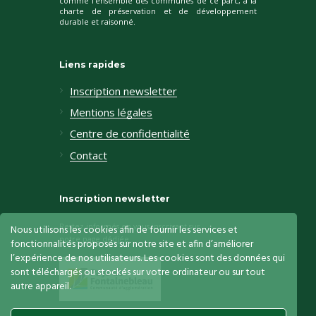
comme l'ensemble des communes de ce parc, à la
charte de préservation et de développement
durable et raisonné.
Liens rapides
Inscription newsletter
Mentions légales
Centre de confidentialité
Contact
Inscription newsletter
Restez informés en vous inscrivant sur
Nous utilisons les cookies afin de fournir les services et
notre page dédiée
fonctionnalités proposés sur notre site et afin d’améliorer
l’expérience de nos utilisateurs. Les cookies sont des données qui
sont téléchargés ou stockés sur votre ordinateur ou sur tout
autre appareil.