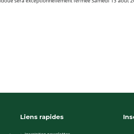
udoué sera exceptionnellement fermée Samedi 13 août 2
Liens rapides
Ins
Inscription newsletter