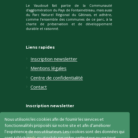
Le Vaudoué fait partie de la Communauté
d'agglomération du Pays de Fontainebleau, mais aussi
du Parc Naturel Régional du Gâtinais, et adhère,
comme l'ensemble des communes de ce parc, à la
charte de préservation et de développement
durable et raisonné.
Liens rapides
Inscription newsletter
Mentions légales
Centre de confidentialité
Contact
Inscription newsletter
Restez informés en vous inscrivant sur
Nous utilisons les cookies afin de fournir les services et
notre page dédiée
fonctionnalités proposés sur notre site et afin d’améliorer
l’expérience de nos utilisateurs. Les cookies sont des données qui