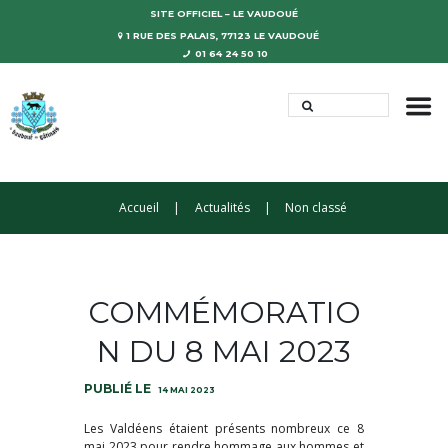
SITE OFFICIEL – LE VAUDOUÉ
1 RUE DES PALAIS, 77123 LE VAUDOUÉ
01 64 24 50 10
Accueil
Actualités
Non classé
COMMÉMORATIO
N DU 8 MAI 2023
14 MAI 2023
Les Valdéens étaient présents nombreux ce 8
mai 2023 pour rendre hommage aux hommes et