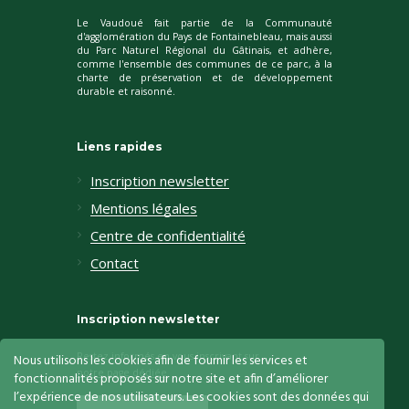
Le Vaudoué fait partie de la Communauté
d'agglomération du Pays de Fontainebleau, mais aussi
du Parc Naturel Régional du Gâtinais, et adhère,
comme l'ensemble des communes de ce parc, à la
charte de préservation et de développement
durable et raisonné.
Liens rapides
Inscription newsletter
Mentions légales
Centre de confidentialité
Contact
Inscription newsletter
Restez informés en vous inscrivant sur
Nous utilisons les cookies afin de fournir les services et
notre page dédiée
fonctionnalités proposés sur notre site et afin d’améliorer
l’expérience de nos utilisateurs. Les cookies sont des données qui