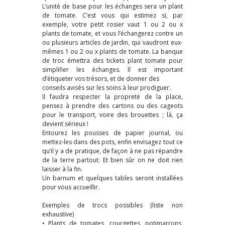
L’unité de base pour les échanges sera un plant
de tomate. C’est vous qui estimez si, par
exemple, votre petit rosier vaut 1 ou 2 ou x
plants de tomate, et vous l’échangerez contre un
ou plusieurs articles de jardin, qui vaudront eux-
mêmes 1 ou 2 ou x plants de tomate. La banque
de troc émettra des tickets plant tomate pour
simplifier les échanges. Il est important
d’étiqueter vos trésors, et de donner des
conseils avisés sur les soins à leur prodiguer.
Il faudra respecter la propreté de la place,
pensez à prendre des cartons ou des cageots
pour le transport, voire des brouettes ; là, ça
devient sérieux !
Entourez les pousses de papier journal, ou
mettez-les dans des pots, enfin envisagez tout ce
qu’il y a de pratique, de façon à ne pas répandre
de la terre partout. Et bien sûr on ne doit rien
laisser à la fin.
Un barnum et quelques tables seront installées
pour vous accueillir.
Exemples de trocs possibles (liste non
exhaustive)
• Plants de tomates, courgettes, potimarrons,