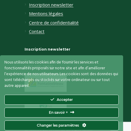
Inscription newsletter
Mentions légales
Centre de confidentialité
Contact
Inscription newsletter
Restez informés en vous inscrivant sur
Nous utilisons les cookies afin de fournir les services et
notre page dédiée
fonctionnalités proposés sur notre site et afin d’améliorer
l’expérience de nos utilisateurs. Les cookies sont des données qui
sont téléchargés ou stockés sur votre ordinateur ou sur tout
autre appareil.
Accepter
En savoir +
Le Vaudoué
© 2026. Tous droits réservés.
Changer les paramètres
Mentions légales
|
Plan du site
|
Accessibilité