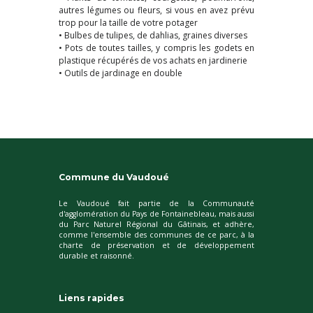
autres légumes ou fleurs, si vous en avez prévu
trop pour la taille de votre potager
• Bulbes de tulipes, de dahlias, graines diverses
• Pots de toutes tailles, y compris les godets en
plastique récupérés de vos achats en jardinerie
• Outils de jardinage en double
Commune du Vaudoué
Le Vaudoué fait partie de la Communauté
d'agglomération du Pays de Fontainebleau, mais aussi
du Parc Naturel Régional du Gâtinais, et adhère,
comme l'ensemble des communes de ce parc, à la
charte de préservation et de développement
durable et raisonné.
Liens rapides