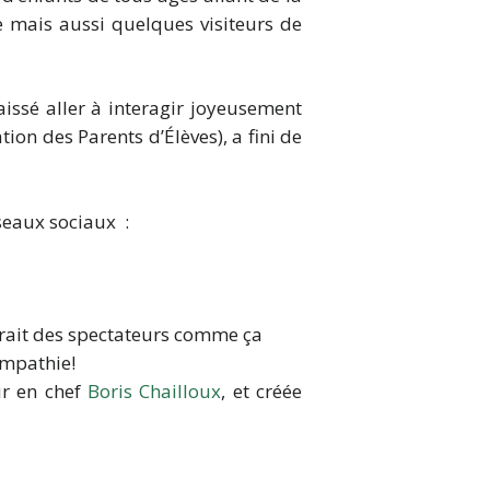
 mais aussi quelques visiteurs de
aissé aller à interagir joyeusement
ion des Parents d’Élèves), a fini de
seaux sociaux :
drait des spectateurs comme ça
ympathie!
ur en chef
Boris Chailloux
, et créée