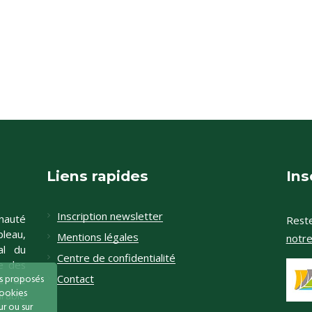
Liens rapides
Ins
Inscription newsletter
nauté
Reste
leau,
Mentions légales
notr
al du
Centre de confidentialité
e des
és proposés
Contact
te de
cookies
rable
r ou sur