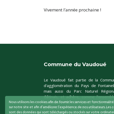
Vivement l’année prochaine !
Commune du Vaudoué
Le Vaudoué fait partie de la Commu
d'agglomération du Pays de Fontaineb
mais aussi du Parc Naturel Région
Gâtinais, et adhère, comme l'ensembl
Nous utilisons les cookies afin de fournir les services et fonctionnalit
communes de ce parc, à la char
sur notre site et afin d’améliorer l’expérience de nos utilisateurs. Les 
préservation et de développement du
sont des données qui sont téléchargés ou stockés sur votre ordinateu
et raisonné.