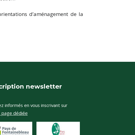
 orientations d’aménagement de la
cription newsletter
z informés en vous inscrivant sur
e page dédiée