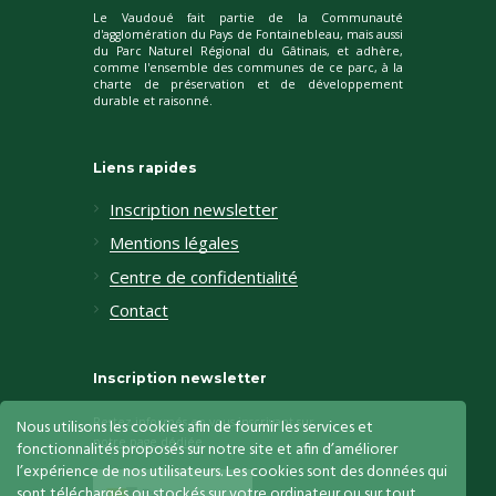
Le Vaudoué fait partie de la Communauté
d'agglomération du Pays de Fontainebleau, mais aussi
du Parc Naturel Régional du Gâtinais, et adhère,
comme l'ensemble des communes de ce parc, à la
charte de préservation et de développement
durable et raisonné.
Liens rapides
Inscription newsletter
Mentions légales
Centre de confidentialité
Contact
Inscription newsletter
Restez informés en vous inscrivant sur
Nous utilisons les cookies afin de fournir les services et
notre page dédiée
fonctionnalités proposés sur notre site et afin d’améliorer
l’expérience de nos utilisateurs. Les cookies sont des données qui
sont téléchargés ou stockés sur votre ordinateur ou sur tout