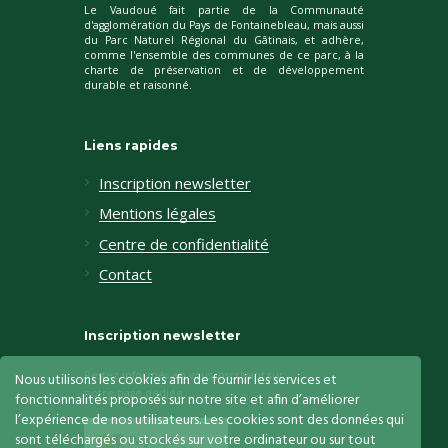
Le Vaudoué fait partie de la Communauté
d'agglomération du Pays de Fontainebleau, mais aussi
du Parc Naturel Régional du Gâtinais, et adhère,
comme l'ensemble des communes de ce parc, à la
charte de préservation et de développement
durable et raisonné.
Liens rapides
Inscription newsletter
Mentions légales
Centre de confidentialité
Contact
Inscription newsletter
Restez informés en vous inscrivant sur
Nous utilisons les cookies afin de fournir les services et
notre page dédiée
fonctionnalités proposés sur notre site et afin d’améliorer
l’expérience de nos utilisateurs. Les cookies sont des données qui
sont téléchargés ou stockés sur votre ordinateur ou sur tout