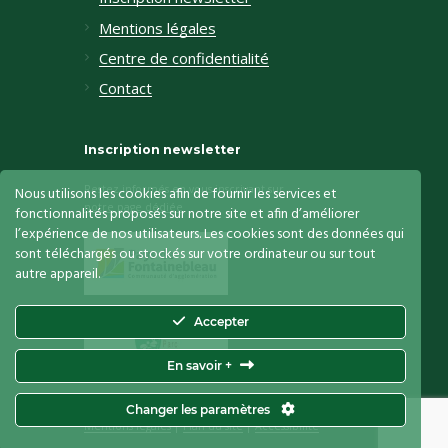
Mentions légales
Centre de confidentialité
Contact
Inscription newsletter
Restez informés en vous inscrivant sur
Nous utilisons les cookies afin de fournir les services et
notre page dédiée
fonctionnalités proposés sur notre site et afin d’améliorer
l’expérience de nos utilisateurs. Les cookies sont des données qui
sont téléchargés ou stockés sur votre ordinateur ou sur tout
autre appareil.
Accepter
En savoir +
Le Vaudoué
© 2026. Tous droits réservés.
Changer les paramètres
Mentions légales
|
Plan du site
|
Accessibilité