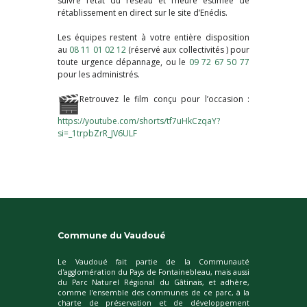
suivre l’état du réseau et l’heure estimée de
rétablissement en direct sur le site d’Enédis.
Les équipes restent à votre entière disposition
au
08 11 01 02 12
(réservé aux collectivités ) pour
toute urgence dépannage, ou le
09 72 67 50 77
pour les administrés.
Retrouvez le film conçu pour l’occasion :
https://youtube.com/shorts/
tf7uHkCzqaY?
si=_1trpbZrR_
JV6ULF
Commune du Vaudoué
Le Vaudoué fait partie de la Communauté
d'agglomération du Pays de Fontainebleau, mais aussi
du Parc Naturel Régional du Gâtinais, et adhère,
comme l'ensemble des communes de ce parc, à la
charte de préservation et de développement