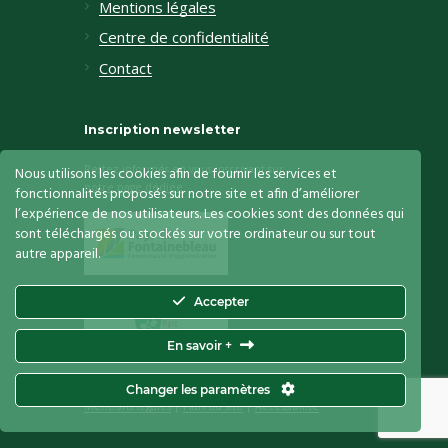
Mentions légales
Centre de confidentialité
Contact
Inscription newsletter
Restez informés en vous inscrivant sur
Nous utilisons les cookies afin de fournir les services et
notre page dédiée
fonctionnalités proposés sur notre site et afin d’améliorer
l’expérience de nos utilisateurs. Les cookies sont des données qui
sont téléchargés ou stockés sur votre ordinateur ou sur tout
autre appareil.
Accepter
En savoir +
Le Vaudoué
© 2026. Tous droits réservés.
Changer les paramètres
Mentions légales
|
Plan du site
|
Accessibilité