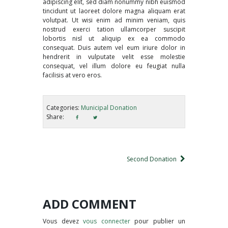
adipiscing elit, sed diam nonummy nibh euismod
tincidunt ut laoreet dolore magna aliquam erat
volutpat. Ut wisi enim ad minim veniam, quis
nostrud exerci tation ullamcorper suscipit
lobortis nisl ut aliquip ex ea commodo
consequat. Duis autem vel eum iriure dolor in
hendrerit in vulputate velit esse molestie
consequat, vel illum dolore eu feugiat nulla
facilisis at vero eros.
Categories:
Municipal Donation
Share:
Second Donation
ADD COMMENT
Vous devez
vous connecter
pour publier un