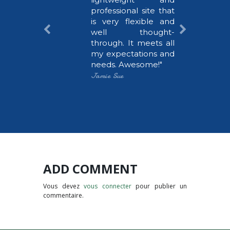
nt, and
professional site that
y as a
is very flexible and
well thought-
 portal.
through. It meets all
tal and
my expectations and
ty Gov is
needs. Awesome!
hat we
Jamie Sue
ADD COMMENT
Vous devez
vous connecter
pour publier un
commentaire.