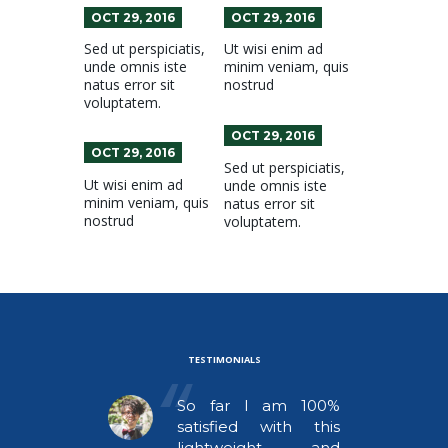
OCT 29, 2016
OCT 29, 2016
Sed ut perspiciatis,
Ut wisi enim ad
unde omnis iste
minim veniam, quis
natus error sit
nostrud
voluptatem.
OCT 29, 2016
OCT 29, 2016
Sed ut perspiciatis,
Ut wisi enim ad
unde omnis iste
minim veniam, quis
natus error sit
nostrud
voluptatem.
TESTIMONIALS
nderful
So far I am 100%
for a
satisfied with this
lightweight and